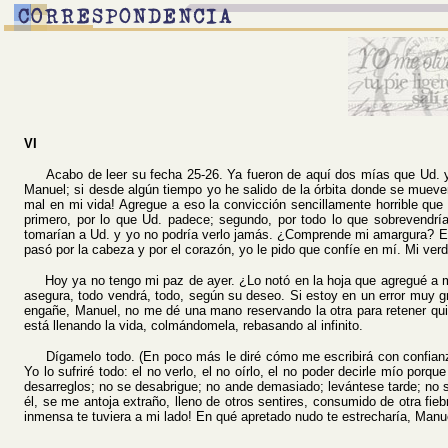
VI
Acabo de leer su fecha 25-26. Ya fueron de aquí dos mías que Ud. ya h
Manuel; si desde algún tiempo yo he salido de la órbita donde se mueven 
mal en mi vida! Agregue a eso la convicción sencillamente horrible que
primero, por lo que Ud. padece; segundo, por todo lo que sobrevendrí
tomarían a Ud. y yo no podría verlo jamás. ¿Comprende mi amargura? Es
pasó por la cabeza y por el corazón, yo le pido que confíe en mí. Mi ve
Hoy ya no tengo mi paz de ayer. ¿Lo notó en la hoja que agregué a mi
asegura, todo vendrá, todo, según su deseo. Si estoy en un error muy g
engañe, Manuel, no me dé una mano reservando la otra para retener qui
está llenando la vida, colmándomela, rebasando al infinito.
Dígamelo todo. (En poco más le diré cómo me escribirá con confianza.
Yo lo sufriré todo: el no verlo, el no oírlo, el no poder decirle mío p
desarreglos; no se desabrigue; no ande demasiado; levántese tarde; no
él, se me antoja extraño, lleno de otros sentires, consumido de otra fi
inmensa te tuviera a mi lado! En qué apretado nudo te estrecharía, Manu