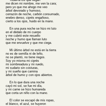
me dicen mi nombre, me ven la cara;
pero yo que me ahogo me veo
árbol devorado y humoso,
cerrazón de noche, carbón consumado,
enebro denso, ciprés engañoso,
cierto a los ojos, huido en la mano.
En una pura noche se hizo mi luto
en el dédalo de mi cuerpo
y me cubrió este resuello
noche y humo que llaman luto
que me envuelve y que me ciega.
Mi último árbol no está en la tierra
no es de semilla ni de leño,
no se plantó, no tiene riegos.
Soy yo misma mi ciprés
mi sombreadura y mi ruedo,
mi sudario sin costuras,
y mi sueño que camina
árbol de humo y con ojos abiertos.
En lo que dura una noche
cayó mi sol, se fue mi día,
y mi carne se hizo humareda
que corta un niño con la mano.
El color se escapó de mis ropas,
el blanco, el azul, se huyeron